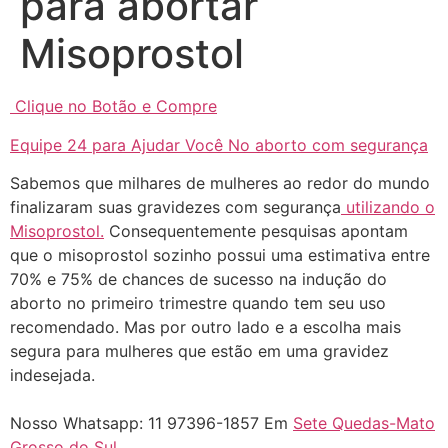
para abortar
... (1998989**** em
http://www.proaborto.com)
Misoprostol
"só de ter dúvida já é uma
resposta" muito isso, disse tudo
Clique no Botão e Compre
22/05/2026 16:35:20
Equipe 24 para Ajudar Você No aborto com segurança
Helly
(1999997****
Sabemos que milhares de mulheres ao redor do mundo
em http://www.proaborto.com)
finalizaram suas gravidezes com segurança
utilizando o
Eu estou preparada em varias
Misoprostol.
Consequentemente pesquisas apontam
áreas mas psicologicamente p ter
que o misoprostol sozinho possui uma estimativa entre
sozinha nao estou
70% e 75% de chances de sucesso na indução do
22/05/2026 17:09:20
aborto no primeiro trimestre quando tem seu uso
recomendado. Mas por outro lado e a escolha mais
segura para mulheres que estão em uma gravidez
Helly
(1999997****
indesejada.
em http://www.proaborto.com)
Entao q seja
Nosso Whatsapp: 11 97396-1857 Em
Sete Quedas-Mato
22/05/2026 17:09:25
Grosso do Sul