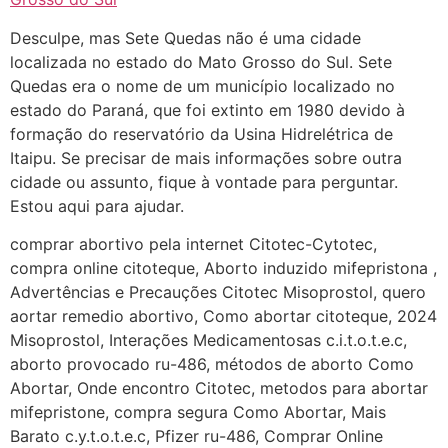
Desculpe, mas Sete Quedas não é uma cidade
G (1199866**** em
localizada no estado do Mato Grosso do Sul. Sete
http://www.proaborto.com)
Quedas era o nome de um município localizado no
Mulheres vocês sabem dizer
estado do Paraná, que foi extinto em 1980 devido à
quem já tomou os remédio se
formação do reservatório da Usina Hidrelétrica de
depois que para de menstruar
Itaipu. Se precisar de mais informações sobre outra
começa a sair um líquido
cidade ou assunto, fique à vontade para perguntar.
transparente, se é normal ?
Estou aqui para ajudar.
22/05/2026 17:10:05
comprar abortivo pela internet Citotec-Cytotec,
compra online citoteque, Aborto induzido mifepristona ,
(879121**** em
Advertências e Precauções Citotec Misoprostol, quero
http://www.proaborto.com)
aortar remedio abortivo, Como abortar citoteque, 2024
Deve ser normal
Misoprostol, Interações Medicamentosas c.i.t.o.t.e.c,
aborto provocado ru-486, métodos de aborto Como
22/05/2026 17:19:15
Abortar, Onde encontro Citotec, metodos para abortar
mifepristone, compra segura Como Abortar, Mais
(879121**** em
Barato c.y.t.o.t.e.c, Pfizer ru-486, Comprar Online
http://www.proaborto.com)