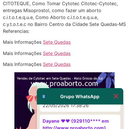
CITOTEQUE, Como Tomar Cytotec Citotec-Cytotec,
Eu acho, não sei
entregas Misoprostol, como fazer um aborto
c.i.t.o.t.e.q.u.e, Como Aborto c.i.t.o.t.e.q.u.e,
22/05/2026 17:19:16
c.y.t.o.t.e.c no Bairro Centro da Cidade Sete Quedas-MS
Referencias:
(879121**** em
http://www.proaborto.com)
Mais Informações
Sete Quedas
Deve ser um corrimento normal
Mais Informações
Sete Quedas
mesmo
Mais Informações
Sete Quedas
22/05/2026 17:19:47
G (1199866**** em
http://www.proaborto.com)
Muito obrigadaaaaa
Grupo WhatsApp
22/05/2026 17:38:26
Dayane ♥️♥️ (929110**** em
http://www.proaborto.com)