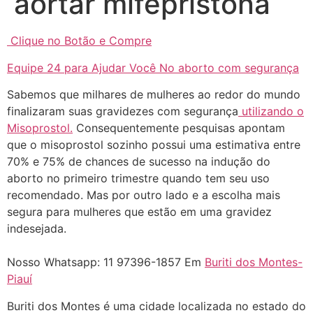
aortar mifepristona
Clique no Botão e Compre
Equipe 24 para Ajudar Você No aborto com segurança
Sabemos que milhares de mulheres ao redor do mundo
finalizaram suas gravidezes com segurança
utilizando o
... (1998989**** em
Misoprostol.
Consequentemente pesquisas apontam
http://www.proaborto.com)
que o misoprostol sozinho possui uma estimativa entre
"só de ter dúvida já é uma
70% e 75% de chances de sucesso na indução do
resposta" muito isso, disse tudo
aborto no primeiro trimestre quando tem seu uso
recomendado. Mas por outro lado e a escolha mais
22/05/2026 16:35:20
segura para mulheres que estão em uma gravidez
indesejada.
Helly
(1999997****
em http://www.proaborto.com)
Nosso Whatsapp: 11 97396-1857 Em
Buriti dos Montes-
Eu estou preparada em varias
Piauí
áreas mas psicologicamente p ter
Buriti dos Montes é uma cidade localizada no estado do
sozinha nao estou