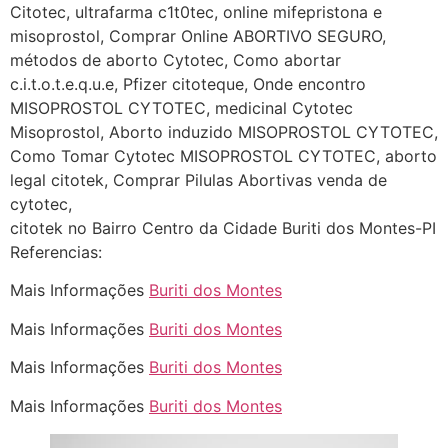
Citotec, ultrafarma c1t0tec, online mifepristona e
(879121**** em
misoprostol, Comprar Online ABORTIVO SEGURO,
http://www.proaborto.com)
métodos de aborto Cytotec, Como abortar
Deve ser normal
c.i.t.o.t.e.q.u.e, Pfizer citoteque, Onde encontro
22/05/2026 17:19:15
MISOPROSTOL CYTOTEC, medicinal Cytotec
Misoprostol, Aborto induzido MISOPROSTOL CYTOTEC,
Como Tomar Cytotec MISOPROSTOL CYTOTEC, aborto
(879121**** em
legal citotek, Comprar Pilulas Abortivas venda de
http://www.proaborto.com)
cytotec,
Eu acho, não sei
citotek no Bairro Centro da Cidade Buriti dos Montes-PI
22/05/2026 17:19:16
Referencias:
Mais Informações
Buriti dos Montes
(879121**** em
http://www.proaborto.com)
Mais Informações
Buriti dos Montes
Deve ser um corrimento normal
Mais Informações
Buriti dos Montes
mesmo
Mais Informações
Buriti dos Montes
22/05/2026 17:19:47