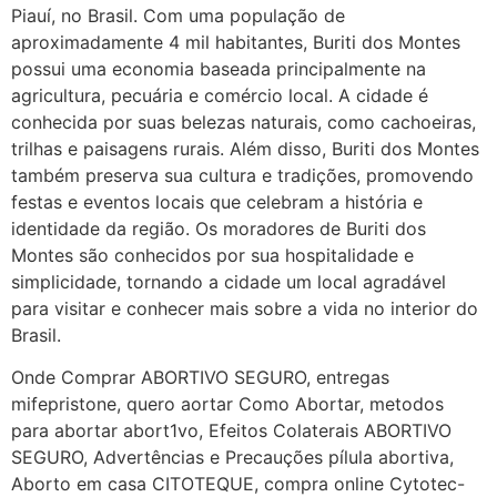
Piauí, no Brasil. Com uma população de
22/05/2026 17:09:20
aproximadamente 4 mil habitantes, Buriti dos Montes
possui uma economia baseada principalmente na
agricultura, pecuária e comércio local. A cidade é
Helly
(1999997****
conhecida por suas belezas naturais, como cachoeiras,
em http://www.proaborto.com)
trilhas e paisagens rurais. Além disso, Buriti dos Montes
Entao q seja
também preserva sua cultura e tradições, promovendo
22/05/2026 17:09:25
festas e eventos locais que celebram a história e
identidade da região. Os moradores de Buriti dos
G (1199866**** em
Montes são conhecidos por sua hospitalidade e
http://www.proaborto.com)
simplicidade, tornando a cidade um local agradável
Mulheres vocês sabem dizer
para visitar e conhecer mais sobre a vida no interior do
quem já tomou os remédio se
Brasil.
depois que para de menstruar
Onde Comprar ABORTIVO SEGURO, entregas
começa a sair um líquido
mifepristone, quero aortar Como Abortar, metodos
transparente, se é normal ?
para abortar abort1vo, Efeitos Colaterais ABORTIVO
22/05/2026 17:10:05
SEGURO, Advertências e Precauções pílula abortiva,
Aborto em casa CITOTEQUE, compra online Cytotec-