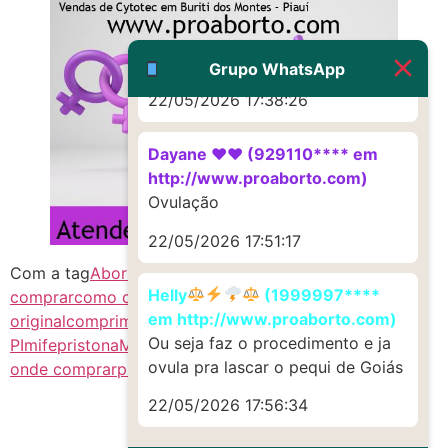
G (1199866**** em
http://www.proaborto.com)
Muito obrigadaaaaa
Grupo WhatsApp
22/05/2026 17:38:26
Dayane ♥️♥️ (929110**** em
http://www.proaborto.com)
Ovulação
22/05/2026 17:51:17
Com a tag
Abortivo PI
cintotek
cintotek PI
citotec
Helly
(1999997****
comprar
como comprar o cytotec
comprar citotec
em http://www.proaborto.com)
original
comprimidos de cytotec
cytotec
cytotec
Ou seja faz o procedimento e ja
PI
mifepristona
MISOPROSTOL CYTOTEC
misoprostol
ovula pra lascar o pequi de Goiás
onde comprar
pílula abortiva
Sitotec PI
22/05/2026 17:56:34