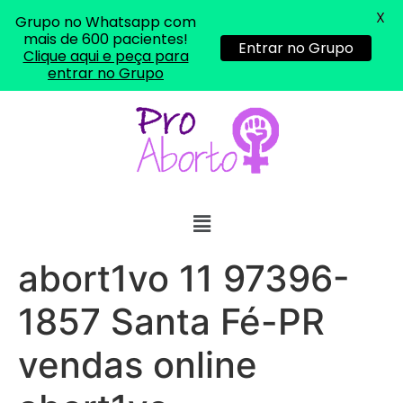
X
Grupo no Whatsapp com
mais de 600 pacientes!
Entrar no Grupo
Clique aqui e peça para
entrar no Grupo
... (1998989**** em
http://www.proaborto.com)
"só de ter dúvida já é uma
resposta" muito isso, disse tudo
abort1vo 11 97396-
22/05/2026 16:35:20
1857 Santa Fé-PR
Helly
(1999997****
em http://www.proaborto.com)
vendas online
Eu estou preparada em varias
áreas mas psicologicamente p ter
sozinha nao estou