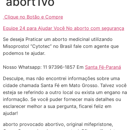
abort1vo
22/05/2026 17:09:20
Clique no Botão e Compre
Helly
(1999997****
Equipe 24 para Ajudar Você No aborto com segurança
em http://www.proaborto.com)
Se deseja Praticar um aborto medicinal utilizando
Entao q seja
Misoprostol “Cytotec” no Brasil fale com agente que
22/05/2026 17:09:25
podemos te ajudar.
G (1199866**** em
Nosso Whatsapp: 11 97396-1857 Em
Santa Fé-Paraná
http://www.proaborto.com)
Desculpe, mas não encontrei informações sobre uma
Mulheres vocês sabem dizer
cidade chamada Santa Fé em Mato Grosso. Talvez você
quem já tomou os remédio se
esteja se referindo a outro local ou exista um engano na
depois que para de menstruar
informação. Se você puder fornecer mais detalhes ou
começa a sair um líquido
esclarecer melhor a sua pergunta, ficarei feliz em
transparente, se é normal ?
ajudar!
22/05/2026 17:10:05
aborto provocado abortivo, original mifepristone,