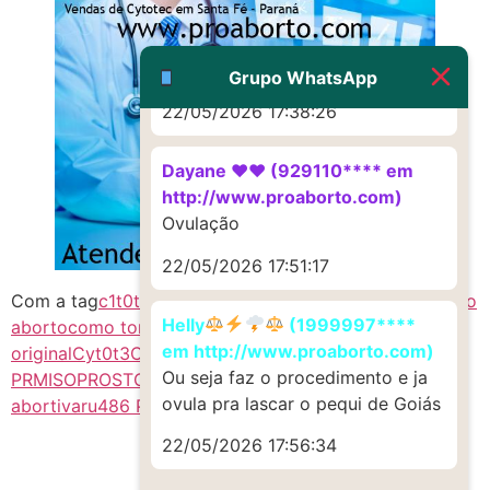
G (1199866**** em
http://www.proaborto.com)
Muito obrigadaaaaa
Grupo WhatsApp
22/05/2026 17:38:26
Dayane ♥️♥️ (929110**** em
http://www.proaborto.com)
Ovulação
22/05/2026 17:51:17
Com a tag
c1t0tec
citotec
citotec comprar
citoteque
como
Helly
(1999997****
aborto
como tomar cytotec
comprar citoque
em http://www.proaborto.com)
original
Cyt0t3C
cytotec comprar agora
cytotec
Ou seja faz o procedimento e ja
PR
MISOPROSTOL CYTOTEC PR
Misoprostol PR
pílula
ovula pra lascar o pequi de Goiás
abortiva
ru486 PR
22/05/2026 17:56:34