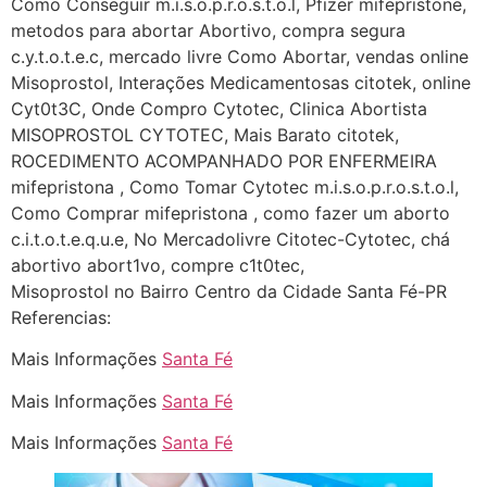
Como Conseguir m.i.s.o.p.r.o.s.t.o.l, Pfizer mifepristone,
(879121**** em
metodos para abortar Abortivo, compra segura
http://www.proaborto.com)
c.y.t.o.t.e.c, mercado livre Como Abortar, vendas online
Deve ser normal
Misoprostol, Interações Medicamentosas citotek, online
Cyt0t3C, Onde Compro Cytotec, Clinica Abortista
22/05/2026 17:19:15
MISOPROSTOL CYTOTEC, Mais Barato citotek,
ROCEDIMENTO ACOMPANHADO POR ENFERMEIRA
(879121**** em
mifepristona , Como Tomar Cytotec m.i.s.o.p.r.o.s.t.o.l,
http://www.proaborto.com)
Como Comprar mifepristona , como fazer um aborto
Eu acho, não sei
c.i.t.o.t.e.q.u.e, No Mercadolivre Citotec-Cytotec, chá
abortivo abort1vo, compre c1t0tec,
22/05/2026 17:19:16
Misoprostol no Bairro Centro da Cidade Santa Fé-PR
Referencias:
(879121**** em
http://www.proaborto.com)
Mais Informações
Santa Fé
Deve ser um corrimento normal
Mais Informações
Santa Fé
mesmo
Mais Informações
Santa Fé
22/05/2026 17:19:47