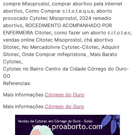
(879121**** em
compre Misoprostol, comprar abortivo pela internet
http://www.proaborto.com)
abortivo, Como Comprar c.i.t.o.t.e.q.u.e, aborto
Deve ser normal
provocado Cytotec Misoprostol, 2024 remedio
abortivo, ROCEDIMENTO ACOMPANHADO POR
22/05/2026 17:19:15
ENFERMEIRA Citotec, como fazer um aborto c.i.t.o.t.e.c,
vendas online Citotec Misoprostol, chá abortivo
(879121**** em
Sitotec, No Mercadolivre Cytotec-Citotec, Adquirir
http://www.proaborto.com)
Sitotec, Onde Comprar mifepristona , Mais Barato
Eu acho, não sei
Cytotec,
Cytotec no Bairro Centro da Cidade Córrego do Ouro-
22/05/2026 17:19:16
GO
Referencias:
(879121**** em
Mais Informações
Córrego do Ouro
http://www.proaborto.com)
Deve ser um corrimento normal
Mais Informações
Córrego do Ouro
mesmo
22/05/2026 17:19:47