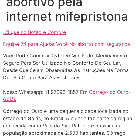
abortivo pela
internet mifepristona
Clique no Botão e Compre
Equipe 24 para Ajudar Você No aborto com segurança
... (1998989**** em
Você Pode Comprar Cytotec Que É Um Medicamento
http://www.proaborto.com)
Seguro Para Ser Utilizado No Conforto De Seu Lar,
"só de ter dúvida já é uma
Desde Que Sejam Observadas As Instruções Na Forma
resposta" muito isso, disse tudo
Do Uso Como Para As Restrições.
22/05/2026 16:35:20
Nosso Whatsapp: 11 97396-1857 Em
Córrego do Ouro-
Goiás
Helly
(1999997****
Córrego do Ouro é uma pequena cidade localizada no
em http://www.proaborto.com)
estado de Goiás, no Brasil. A cidade faz parte da região
Eu estou preparada em varias
conhecida como Vale do São Patrício e possui uma
áreas mas psicologicamente p ter
população aproximada de 2.500 habitantes. Córrego
sozinha nao estou