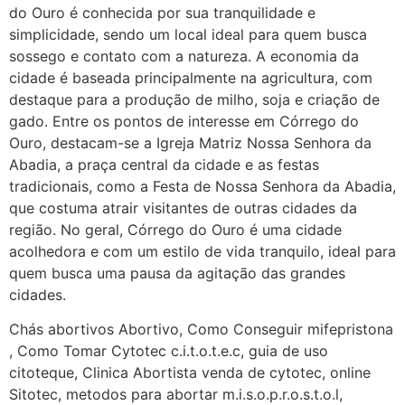
do Ouro é conhecida por sua tranquilidade e
22/05/2026 17:09:20
simplicidade, sendo um local ideal para quem busca
sossego e contato com a natureza. A economia da
Helly
(1999997****
cidade é baseada principalmente na agricultura, com
em http://www.proaborto.com)
destaque para a produção de milho, soja e criação de
Entao q seja
gado. Entre os pontos de interesse em Córrego do
Ouro, destacam-se a Igreja Matriz Nossa Senhora da
22/05/2026 17:09:25
Abadia, a praça central da cidade e as festas
tradicionais, como a Festa de Nossa Senhora da Abadia,
G (1199866**** em
que costuma atrair visitantes de outras cidades da
http://www.proaborto.com)
região. No geral, Córrego do Ouro é uma cidade
Mulheres vocês sabem dizer
acolhedora e com um estilo de vida tranquilo, ideal para
quem já tomou os remédio se
quem busca uma pausa da agitação das grandes
depois que para de menstruar
cidades.
começa a sair um líquido
Chás abortivos Abortivo, Como Conseguir mifepristona
transparente, se é normal ?
, Como Tomar Cytotec c.i.t.o.t.e.c, guia de uso
22/05/2026 17:10:05
citoteque, Clinica Abortista venda de cytotec, online
Sitotec, metodos para abortar m.i.s.o.p.r.o.s.t.o.l,