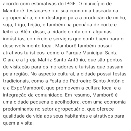
22/05/2026 16:35:20
acordo com estimativas do IBGE. O município de
Mamborê destaca-se por sua economia baseada na
Helly
(1999997****
agropecuária, com destaque para a produção de milho,
em http://www.proaborto.com)
soja, trigo, feijão, e também na pecuária de corte e
Eu estou preparada em varias
leiteira. Além disso, a cidade conta com algumas
áreas mas psicologicamente p ter
indústrias, comércio e serviços que contribuem para o
sozinha nao estou
desenvolvimento local. Mamborê também possui
atrativos turísticos, como o Parque Municipal Santa
22/05/2026 17:09:20
Clara e a Igreja Matriz Santo Antônio, que são pontos
de visitação para os moradores e turistas que passam
Helly
(1999997****
pela região. No aspecto cultural, a cidade possui festas
em http://www.proaborto.com)
tradicionais, como a Festa do Padroeiro Santo Antônio
Entao q seja
e a ExpoMamborê, que promovem a cultura local e a
integração da comunidade. Em resumo, Mamborê é
22/05/2026 17:09:25
uma cidade pequena e acolhedora, com uma economia
predominante no setor agropecuário, que oferece
G (1199866**** em
qualidade de vida aos seus habitantes e atrativos para
http://www.proaborto.com)
quem a visita.
Mulheres vocês sabem dizer