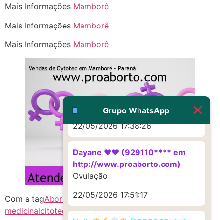
(879121**** em
Mais Informações
Mamborê
http://www.proaborto.com)
Mais Informações
Mamborê
Deve ser um corrimento normal
mesmo
Mais Informações
Mamborê
22/05/2026 17:19:47
G (1199866**** em
http://www.proaborto.com)
Muito obrigadaaaaa
Grupo WhatsApp
22/05/2026 17:38:26
Dayane ♥️♥️ (929110**** em
http://www.proaborto.com)
Ovulação
22/05/2026 17:51:17
Com a tag
Abortivo
aborto com cytotec
aborto
medicinal
citotec
citoteque PR
como abortar
comprar