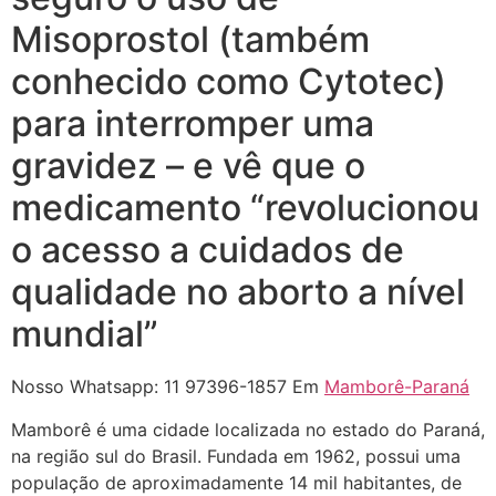
Misoprostol (também
conhecido como Cytotec)
para interromper uma
gravidez – e vê que o
medicamento “revolucionou
o acesso a cuidados de
qualidade no aborto a nível
mundial”
... (1998989**** em
Nosso Whatsapp: 11 97396-1857 Em
Mamborê-Paraná
http://www.proaborto.com)
"só de ter dúvida já é uma
Mamborê é uma cidade localizada no estado do Paraná,
resposta" muito isso, disse tudo
na região sul do Brasil. Fundada em 1962, possui uma
população de aproximadamente 14 mil habitantes, de