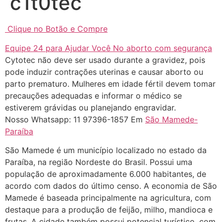
c1t0tec
... (1998989**** em
http://www.proaborto.com)
Clique no Botão e Compre
"só de ter dúvida já é uma
resposta" muito isso, disse tudo
Equipe 24 para Ajudar Você No aborto com segurança
Cytotec não deve ser usado durante a gravidez, pois
22/05/2026 16:35:20
pode induzir contrações uterinas e causar aborto ou
parto prematuro. Mulheres em idade fértil devem tomar
Helly
(1999997****
precauções adequadas e informar o médico se
em http://www.proaborto.com)
estiverem grávidas ou planejando engravidar.
Eu estou preparada em varias
Nosso Whatsapp: 11 97396-1857 Em
São Mamede-
áreas mas psicologicamente p ter
Paraíba
sozinha nao estou
São Mamede é um município localizado no estado da
22/05/2026 17:09:20
Paraíba, na região Nordeste do Brasil. Possui uma
população de aproximadamente 6.000 habitantes, de
Helly
(1999997****
acordo com dados do último censo. A economia de São
em http://www.proaborto.com)
Mamede é baseada principalmente na agricultura, com
Entao q seja
destaque para a produção de feijão, milho, mandioca e
frutas. A cidade também possui potencial turístico, com