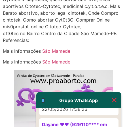
http://www.proaborto.com)
abortivos Citotec-Cytotec, medicinal c.y.t.o.t.e.c, Mais
Eu acho, não sei
Barato abort1vo, aborto legal cintotek, Onde Compro
cintotek, Como abortar Cyt0t3C, Comprar Online
22/05/2026 17:19:16
mis0prostol, online Citotec-Cytotec,
c1t0tec no Bairro Centro da Cidade São Mamede-PB
(879121**** em
Referencias:
http://www.proaborto.com)
Mais Informações
São Mamede
Deve ser um corrimento normal
mesmo
Mais Informações
São Mamede
22/05/2026 17:19:47
G (1199866**** em
http://www.proaborto.com)
Muito obrigadaaaaa
Grupo WhatsApp
22/05/2026 17:38:26
Dayane ♥️♥️ (929110**** em