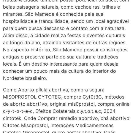
22/05/2026 17:09:25
belas paisagens naturais, como cachoeiras, trilhas e
mirantes. São Mamede é conhecida pela sua
G (1199866**** em
hospitalidade e tranquilidade, sendo um local agradável
http://www.proaborto.com)
para quem busca descanso e contato com a natureza.
Mulheres vocês sabem dizer
Além disso, a cidade realiza festas e eventos culturais
quem já tomou os remédio se
ao longo do ano, atraindo visitantes de outras regiões.
depois que para de menstruar
No aspecto histórico, São Mamede possui construções
começa a sair um líquido
antigas e preserva parte de sua cultura e tradições
transparente, se é normal ?
locais. É um destino interessante para quem deseja
conhecer um pouco mais da cultura do interior do
22/05/2026 17:10:05
Nordeste brasileiro.
Como Aborto pílula abortiva, compra segura
(879121**** em
MISOPROSTOL CYTOTEC, compre Cyt0t3C, métodos
http://www.proaborto.com)
de aborto abort1vo, original mis0prostol, compra online
Deve ser normal
c-y-t-o-t-e-c, Efeitos Colaterais c.y.t.o.t.e.c, 2024
22/05/2026 17:19:15
cintotek, Onde Comprar remedio abortivo, chá abortivo
Citotec Misoprostol, Interações Medicamentosas
(879121**** em
Cytotec Misoprostol, quero aortar abortivo, Chás