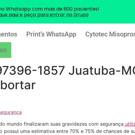
no Whatsapp com mais de 600 pacientes!
ique aqui e peça para entrar no Grupo
entos
Print’s WhatsApp
Cytotec Misopros
so
97396-1857 Juatuba-MG
bortar
segurança
do mundo finalizaram suas gravidezes com segurança
util
o possui uma estimativa entre 70% e 75% de chances de s