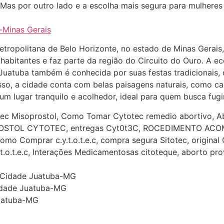
Mas por outro lado e a escolha mais segura para mulheres
-Minas Gerais
tropolitana de Belo Horizonte, no estado de Minas Gerais,
bitantes e faz parte da região do Circuito do Ouro. A e
 Juatuba também é conhecida por suas festas tradicionais,
isso, a cidade conta com belas paisagens naturais, como cac
m lugar tranquilo e acolhedor, ideal para quem busca fugi
tec Misoprostol, Como Tomar Cytotec remedio abortivo, Ab
SOPROSTOL CYTOTEC, entregas Cyt0t3C, ROCEDIMENTO AC
o.l, Como Comprar c.y.t.o.t.e.c, compra segura Sitotec, origi
o.t.e.c, Interações Medicamentosas citoteque, aborto pro
a Cidade Juatuba-MG
 Cidade Juatuba-MG
Juatuba-MG