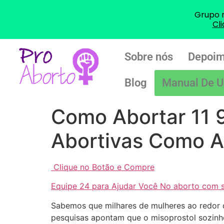
Grupo 
Cl
Sobre nós
Depoim
Blog
Manual De U
Como Abortar 11 
Abortivas Como A
Clique no Botão e Compre
Equipe 24 para Ajudar Você No aborto com 
Sabemos que milhares de mulheres ao redor 
pesquisas apontam que o misoprostol sozinh