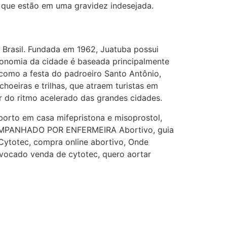
 que estão em uma gravidez indesejada.
http://www.proaborto.com)
Mulheres vocês sabem dizer
quem já tomou os remédio se
depois que para de menstruar
 Brasil. Fundada em 1962, Juatuba possui
começa a sair um líquido
conomia da cidade é baseada principalmente
transparente, se é normal ?
 como a festa do padroeiro Santo Antônio,
hoeiras e trilhas, que atraem turistas em
22/05/2026 17:10:05
r do ritmo acelerado das grandes cidades.
(879121**** em
orto em casa mifepristona e misoprostol,
http://www.proaborto.com)
OMPANHADO POR ENFERMEIRA Abortivo, guia
Deve ser normal
nal Cytotec, compra online abortivo, Onde
vocado venda de cytotec, quero aortar
22/05/2026 17:19:15
(879121**** em
http://www.proaborto.com)
Eu acho, não sei