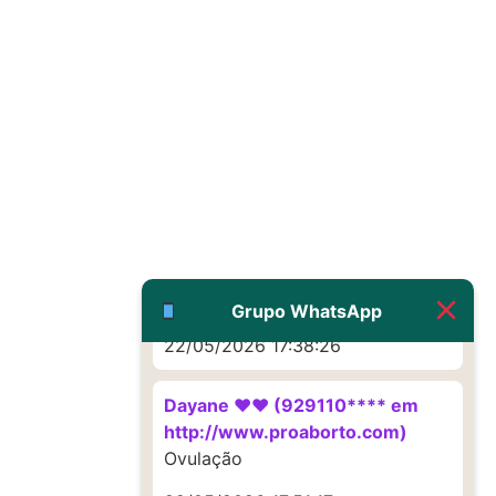
22/05/2026 17:19:16
(879121**** em
http://www.proaborto.com)
Deve ser um corrimento normal
mesmo
22/05/2026 17:19:47
G (1199866**** em
http://www.proaborto.com)
Muito obrigadaaaaa
Grupo WhatsApp
22/05/2026 17:38:26
Dayane ♥️♥️ (929110**** em
http://www.proaborto.com)
Ovulação