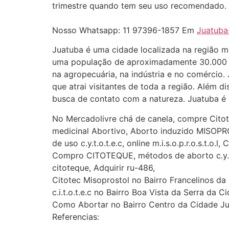
trimestre quando tem seu uso recomendado. 
Nosso Whatsapp: 11 97396-1857 Em
Juatuba
Juatuba é uma cidade localizada na região me
uma população de aproximadamente 30.000 ha
na agropecuária, na indústria e no comércio.
que atrai visitantes de toda a região. Além d
busca de contato com a natureza. Juatuba é u
No Mercadolivre chá de canela, compre Cito
medicinal Abortivo, Aborto induzido MI
de uso c.y.t.o.t.e.c, online m.i.s.o.p.r.o.s.t.
Compro CITOTEQUE, métodos de aborto c.y.t.
citoteque, Adquirir ru-486,
Citotec Misoprostol no Bairro Francelinos d
c.i.t.o.t.e.c no Bairro Boa Vista da Serra da
Como Abortar no Bairro Centro da Cidade 
Referencias: