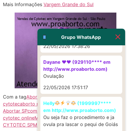
Mais Informações
Vargem Grande do Sul
22/05/2026 17:19:47
G (1199866**** em
http://www.proaborto.com)
Muito obrigadaaaaa
Grupo WhatsApp
22/05/2026 17:38:26
Dayane ♥️♥️ (929110**** em
http://www.proaborto.com)
Ovulação
22/05/2026 17:51:17
Com a tag
Abortivo
ABORTIVO SEGURO
aborto com
Helly
(1999997****
cytotec
aborto no brasil
chá de canela
cintotek SP
Como
em http://www.proaborto.com)
Abortar SP
como aborto
como comprar citotec
comprar
Ou seja faz o procedimento e ja
cytotec online
MISOPROSTOL CYTOTEC
MISOPROSTOL
ovula pra lascar o pequi de Goiás
CYTOTEC SP
Misoprostol SP
pílula abortiva
ru486 SP