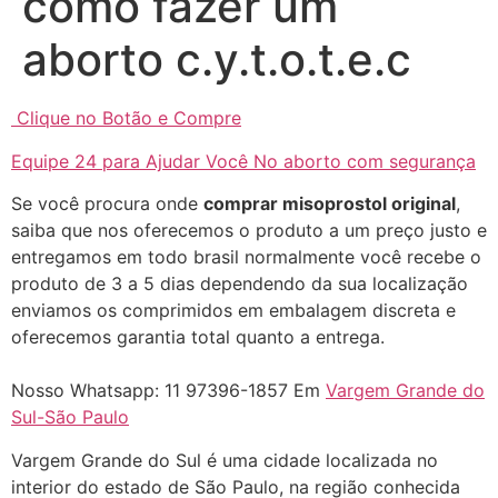
como fazer um
aborto c.y.t.o.t.e.c
Clique no Botão e Compre
Equipe 24 para Ajudar Você No aborto com segurança
Se você procura onde
comprar misoprostol original
,
saiba que nos oferecemos o produto a um preço justo e
entregamos em todo brasil normalmente você recebe o
... (1998989**** em
produto de 3 a 5 dias dependendo da sua localização
http://www.proaborto.com)
enviamos os comprimidos em embalagem discreta e
"só de ter dúvida já é uma
oferecemos garantia total quanto a entrega.
resposta" muito isso, disse tudo
Nosso Whatsapp: 11 97396-1857 Em
Vargem Grande do
22/05/2026 16:35:20
Sul-São Paulo
Helly
(1999997****
Vargem Grande do Sul é uma cidade localizada no
em http://www.proaborto.com)
interior do estado de São Paulo, na região conhecida