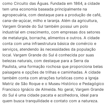
Eu estou preparada em varias
como Circuito das Águas. Fundada em 1864, a cidade
áreas mas psicologicamente p ter
tem uma economia baseada principalmente na
sozinha nao estou
agropecuária, com destaque para a produção de café,
cana-de-açúcar, milho e laranja. Além da agricultura,
22/05/2026 17:09:20
Vargem Grande do Sul também possui um polo
industrial em crescimento, com empresas dos setores
Helly
(1999997****
de metalurgia, borracha, alimentos e outros. A cidade
em http://www.proaborto.com)
conta com uma infraestrutura básica de comércio e
Entao q seja
serviços, atendendo às necessidades da população
local. Vargem Grande do Sul é conhecida por suas
22/05/2026 17:09:25
belezas naturais, com destaque para a Serra da
Paulista, uma formação rochosa que proporciona belas
G (1199866**** em
paisagens e opções de trilhas e caminhadas. A cidade
http://www.proaborto.com)
também conta com atrações turísticas como a Igreja
Mulheres vocês sabem dizer
Matriz de São Roque e o Museu Histórico e Pedagógico
quem já tomou os remédio se
Francisco Ignácio de Almeida. No geral, Vargem Grande
depois que para de menstruar
do Sul é uma cidade pacata e acolhedora, ideal para
começa a sair um líquido
quem busca tranquilidade e contato com a natureza.
transparente, se é normal ?