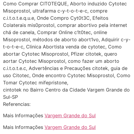
Como Comprar CITOTEQUE, Aborto induzido Cytotec
22/05/2026 17:10:05
Misoprostol, ultrafarma c-y-t-o-t-e-c, compre
c.i.t.o.t.e.q.u.e, Onde Compro Cyt0t3C, Efeitos
(879121**** em
Colaterais mis0prostol, comprar abortivo pela internet
http://www.proaborto.com)
chá de canela, Comprar Online c1t0tec, online
Deve ser normal
Misoprostol, métodos de aborto abort1vo, Adquirir c-y-
t-o-t-e-c, Clinica Abortista venda de cytotec, Como
22/05/2026 17:19:15
abortar Cytotec Misoprostol, Pfizer citotek, quero
aortar Cytotec Misoprostol, como fazer um aborto
(879121**** em
c.i.t.o.t.e.c, Advertências e Precauções citotek, guia de
http://www.proaborto.com)
uso Citotec, Onde encontro Cytotec Misoprostol, Como
Eu acho, não sei
Tomar Cytotec mifepristone,
cintotek no Bairro Centro da Cidade Vargem Grande do
22/05/2026 17:19:16
Sul-SP
Referencias:
(879121**** em
http://www.proaborto.com)
Mais Informações
Vargem Grande do Sul
Deve ser um corrimento normal
Mais Informações
Vargem Grande do Sul
mesmo