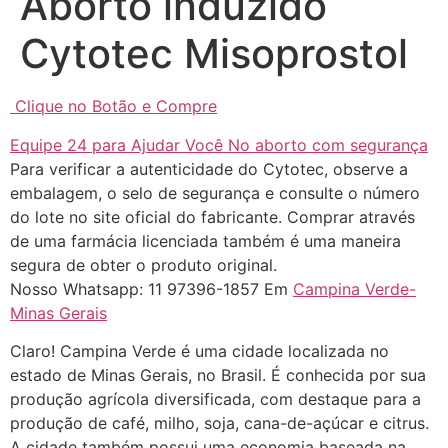
Aborto induzido
Cytotec Misoprostol
Clique no Botão e Compre
Equipe 24 para Ajudar Você No aborto com segurança
... (1998989**** em
Para verificar a autenticidade do Cytotec, observe a
http://www.proaborto.com)
embalagem, o selo de segurança e consulte o número
"só de ter dúvida já é uma
do lote no site oficial do fabricante. Comprar através
resposta" muito isso, disse tudo
de uma farmácia licenciada também é uma maneira
22/05/2026 16:35:20
segura de obter o produto original.
Nosso Whatsapp: 11 97396-1857 Em
Campina Verde-
Minas Gerais
Helly
(1999997****
em http://www.proaborto.com)
Claro! Campina Verde é uma cidade localizada no
Eu estou preparada em varias
estado de Minas Gerais, no Brasil. É conhecida por sua
áreas mas psicologicamente p ter
produção agrícola diversificada, com destaque para a
sozinha nao estou
produção de café, milho, soja, cana-de-açúcar e citrus.
A cidade também possui uma economia baseada na