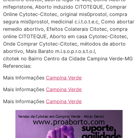
http://www.proaborto.com)
mifepristone, Aborto induzido CITOTEQUE, Comprar
Deve ser normal
Online Cytotec-Citotec, original mis0prostol, compra
segura mis0prostol, medicinal c.i.t.o.t.e.c, Como abortar
22/05/2026 17:19:15
remedio abortivo, Efeitos Colaterais Citotec, compra
online CITOTEQUE, Aborto em casa Cytotec-Citotec,
(879121**** em
Onde Comprar Cytotec-Citotec, métodos de aborto
http://www.proaborto.com)
abortivo, Mais Barato m.i.s.o.p.r.o.s.t.o.l,
Eu acho, não sei
citotek no Bairro Centro da Cidade Campina Verde-MG
Referencias:
22/05/2026 17:19:16
Mais Informações
Campina Verde
(879121**** em
Mais Informações
Campina Verde
http://www.proaborto.com)
Deve ser um corrimento normal
Mais Informações
Campina Verde
mesmo
22/05/2026 17:19:47
G (1199866**** em