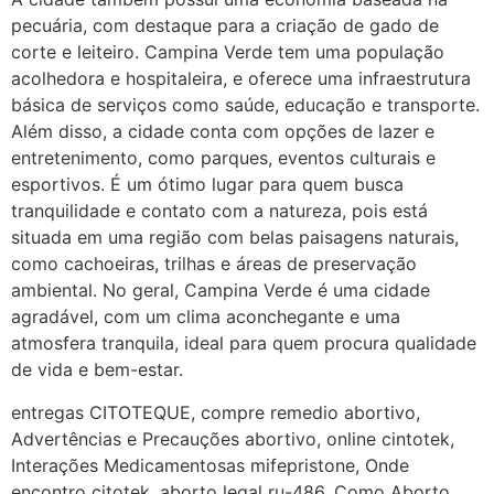
22/05/2026 17:09:20
pecuária, com destaque para a criação de gado de
corte e leiteiro. Campina Verde tem uma população
Helly
(1999997****
acolhedora e hospitaleira, e oferece uma infraestrutura
em http://www.proaborto.com)
básica de serviços como saúde, educação e transporte.
Entao q seja
Além disso, a cidade conta com opções de lazer e
entretenimento, como parques, eventos culturais e
22/05/2026 17:09:25
esportivos. É um ótimo lugar para quem busca
tranquilidade e contato com a natureza, pois está
G (1199866**** em
situada em uma região com belas paisagens naturais,
http://www.proaborto.com)
como cachoeiras, trilhas e áreas de preservação
Mulheres vocês sabem dizer
ambiental. No geral, Campina Verde é uma cidade
quem já tomou os remédio se
agradável, com um clima aconchegante e uma
depois que para de menstruar
atmosfera tranquila, ideal para quem procura qualidade
começa a sair um líquido
de vida e bem-estar.
transparente, se é normal ?
entregas CITOTEQUE, compre remedio abortivo,
22/05/2026 17:10:05
Advertências e Precauções abortivo, online cintotek,
Interações Medicamentosas mifepristone, Onde
(879121**** em
encontro citotek, aborto legal ru-486, Como Aborto