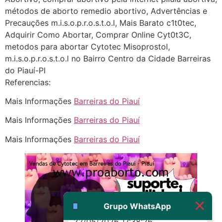
22/05/2026 17:19:15
métodos de aborto remedio abortivo, Advertências e
Precauções m.i.s.o.p.r.o.s.t.o.l, Mais Barato c1t0tec,
(879121**** em
Adquirir Como Abortar, Comprar Online Cyt0t3C,
http://www.proaborto.com)
metodos para abortar Cytotec Misoprostol,
Eu acho, não sei
m.i.s.o.p.r.o.s.t.o.l no Bairro Centro da Cidade Barreiras
do Piauí-PI
22/05/2026 17:19:16
Referencias:
(879121**** em
Mais Informações
Barreiras do Piauí
http://www.proaborto.com)
Mais Informações
Barreiras do Piauí
Deve ser um corrimento normal
mesmo
Mais Informações
Barreiras do Piauí
22/05/2026 17:19:47
G (1199866**** em
http://www.proaborto.com)
Muito obrigadaaaaa
Grupo WhatsApp
22/05/2026 17:38:26