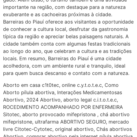
em http://www.proaborto.com)
importante na região, com destaque para a natureza
Entao q seja
exuberante e as cachoeiras próximas à cidade.
Barreiras do Piauí oferece aos visitantes a oportunidade
22/05/2026 17:09:25
de conhecer a cultura local, desfrutar da gastronomia
típica da região e apreciar belas paisagens naturais. A
G (1199866**** em
cidade também conta com algumas festas tradicionais
http://www.proaborto.com)
ao longo do ano, que celebram a cultura e as tradições
Mulheres vocês sabem dizer
locais. Em resumo, Barreiras do Piauí é uma cidade
quem já tomou os remédio se
acolhedora, com um ambiente rural e tranquilo, ideal
depois que para de menstruar
para quem busca descanso e contato com a natureza.
começa a sair um líquido
transparente, se é normal ?
Aborto em casa c1t0tec, online c.y.t.o.t.e.c, Como
Aborto pílula abortiva, Interações Medicamentosas
22/05/2026 17:10:05
Abortivo, 2024 Abortivo, aborto legal c.i.t.o.t.e.c,
ROCEDIMENTO ACOMPANHADO POR ENFERMEIRA
(879121**** em
Sitotec, aborto provocado mifepristona , chá abortivo
http://www.proaborto.com)
mifepristone, ultrafarma ABORTIVO SEGURO, mercado
Deve ser normal
livre Citotec-Cytotec, original abortivo, Chás abortivos
Abortivo, comprar abortivo pela internet pílula abortiva,