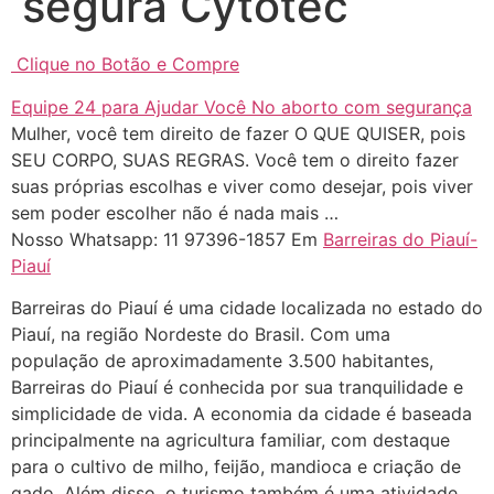
segura Cytotec
Clique no Botão e Compre
... (1998989**** em
Equipe 24 para Ajudar Você No aborto com segurança
http://www.proaborto.com)
Mulher, você tem direito de fazer O QUE QUISER, pois
"só de ter dúvida já é uma
SEU CORPO, SUAS REGRAS. Você tem o direito fazer
resposta" muito isso, disse tudo
suas próprias escolhas e viver como desejar, pois viver
22/05/2026 16:35:20
sem poder escolher não é nada mais …
Nosso Whatsapp: 11 97396-1857 Em
Barreiras do Piauí-
Piauí
Helly
(1999997****
em http://www.proaborto.com)
Barreiras do Piauí é uma cidade localizada no estado do
Eu estou preparada em varias
Piauí, na região Nordeste do Brasil. Com uma
áreas mas psicologicamente p ter
população de aproximadamente 3.500 habitantes,
sozinha nao estou
Barreiras do Piauí é conhecida por sua tranquilidade e
simplicidade de vida. A economia da cidade é baseada
22/05/2026 17:09:20
principalmente na agricultura familiar, com destaque
para o cultivo de milho, feijão, mandioca e criação de
Helly
(1999997****
gado. Além disso, o turismo também é uma atividade