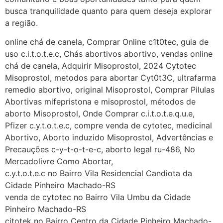
G (1199866**** em
busca tranquilidade quanto para quem deseja explorar
http://www.proaborto.com)
a região.
Mulheres vocês sabem dizer
quem já tomou os remédio se
online chá de canela, Comprar Online c1t0tec, guia de
depois que para de menstruar
uso c.i.t.o.t.e.c, Chás abortivos abortivo, vendas online
começa a sair um líquido
chá de canela, Adquirir Misoprostol, 2024 Cytotec
transparente, se é normal ?
Misoprostol, metodos para abortar Cyt0t3C, ultrafarma
remedio abortivo, original Misoprostol, Comprar Pilulas
22/05/2026 17:10:05
Abortivas mifepristona e misoprostol, métodos de
aborto Misoprostol, Onde Comprar c.i.t.o.t.e.q.u.e,
(879121**** em
Pfizer c.y.t.o.t.e.c, compre venda de cytotec, medicinal
http://www.proaborto.com)
Abortivo, Aborto induzido Misoprostol, Advertências e
Deve ser normal
Precauções c-y-t-o-t-e-c, aborto legal ru-486, No
Mercadolivre Como Abortar,
22/05/2026 17:19:15
c.y.t.o.t.e.c no Bairro Vila Residencial Candiota da
Cidade Pinheiro Machado-RS
(879121**** em
venda de cytotec no Bairro Vila Umbu da Cidade
http://www.proaborto.com)
Pinheiro Machado-RS
Eu acho, não sei
citotek no Bairro Centro da Cidade Pinheiro Machado-