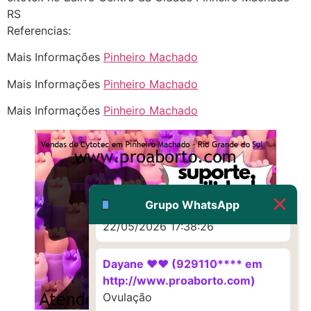
RS
22/05/2026 17:19:16
Referencias:
(879121**** em
Mais Informações
Pinheiro Machado
http://www.proaborto.com)
Mais Informações
Pinheiro Machado
Deve ser um corrimento normal
mesmo
Mais Informações
Pinheiro Machado
22/05/2026 17:19:47
G (1199866**** em
http://www.proaborto.com)
Muito obrigadaaaaa
Grupo WhatsApp
22/05/2026 17:38:26
Dayane ♥️♥️ (929110**** em
http://www.proaborto.com)
Ovulação