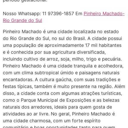
"só de ter dúvida já é uma
resposta" muito isso, disse tudo
Nosso Whatsapp: 11 97396-1857 Em
Pinheiro Machado-
Rio Grande do Sul
22/05/2026 16:35:20
Pinheiro Machado é uma cidade localizada no estado
Helly
(1999997****
do Rio Grande do Sul, no sul do Brasil. A cidade possui
em http://www.proaborto.com)
uma população de aproximadamente 17 mil habitantes
Eu estou preparada em varias
e é conhecida por sua agricultura diversificada,
áreas mas psicologicamente p ter
incluindo cultivo de arroz, soja, milho, trigo e pecuária.
sozinha nao estou
Pinheiro Machado é uma cidade tranquila e acolhedora,
com um clima subtropical úmido e paisagens naturais
22/05/2026 17:09:20
encantadoras. A cultura gaúcha, com suas tradições e
festas típicas, também é muito presente na região. Além
Helly
(1999997****
disso, a cidade conta com algumas atrações turísticas,
em http://www.proaborto.com)
como o Parque Municipal de Exposições e as belezas
Entao q seja
naturais dos arredores, ideais para quem gosta de
atividades ao ar livre. No geral, Pinheiro Machado é
22/05/2026 17:09:25
uma cidade charmosa, com um forte espírito
comunitário e boas oportunidades tanto para quem