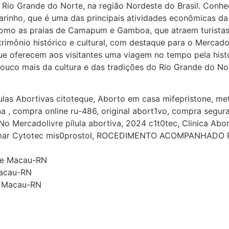
Rio Grande do Norte, na região Nordeste do Brasil. Conhe
inho, que é uma das principais atividades econômicas da 
como as praias de Camapum e Gamboa, que atraem turistas
rimônio histórico e cultural, com destaque para o Mercado 
e oferecem aos visitantes uma viagem no tempo pela histó
uco mais da cultura e das tradições do Rio Grande do Nor
las Abortivas citoteque, Aborto em casa mifepristone, me
 , compra online ru-486, original abort1vo, compra segura m
 Mercadolivre pílula abortiva, 2024 c1t0tec, Clinica Abor
ar Cytotec mis0prostol, ROCEDIMENTO ACOMPANHADO POR 
ade Macau-RN
Macau-RN
de Macau-RN