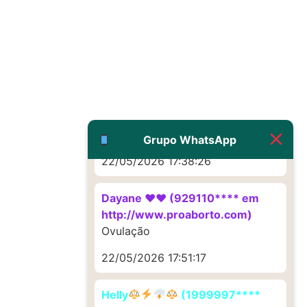
http://www.proaborto.com)
Deve ser um corrimento normal
mesmo
22/05/2026 17:19:47
G (1199866**** em
http://www.proaborto.com)
Muito obrigadaaaaa
Grupo WhatsApp
22/05/2026 17:38:26
Dayane ♥️♥️ (929110**** em
http://www.proaborto.com)
Ovulação
22/05/2026 17:51:17
Helly
(1999997****