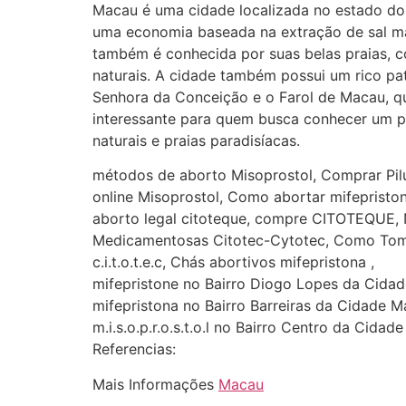
Macau é uma cidade localizada no estado do 
uma economia baseada na extração de sal mar
também é conhecida por suas belas praias, 
naturais. A cidade também possui um rico pat
Senhora da Conceição e o Farol de Macau, qu
interessante para quem busca conhecer um po
naturais e praias paradisíacas.
métodos de aborto Misoprostol, Comprar Pilu
online Misoprostol, Como abortar mifepristona
aborto legal citoteque, compre CITOTEQUE, No
Medicamentosas Citotec-Cytotec, Como Tom
c.i.t.o.t.e.c, Chás abortivos mifepristona ,
mifepristone no Bairro Diogo Lopes da Cid
mifepristona no Bairro Barreiras da Cidade 
m.i.s.o.p.r.o.s.t.o.l no Bairro Centro da Cida
Referencias:
Mais Informações
Macau