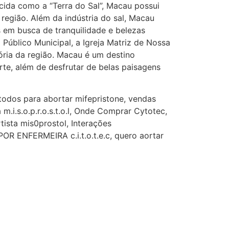
cida como a “Terra do Sal”, Macau possui
depois que para de menstruar
região. Além da indústria do sal, Macau
começa a sair um líquido
 em busca de tranquilidade e belezas
transparente, se é normal ?
Público Municipal, a Igreja Matriz de Nossa
22/05/2026 17:10:05
ria da região. Macau é um destino
te, além de desfrutar de belas paisagens
(879121**** em
http://www.proaborto.com)
todos para abortar mifepristone, vendas
Deve ser normal
.i.s.o.p.r.o.s.t.o.l, Onde Comprar Cytotec,
22/05/2026 17:19:15
tista mis0prostol, Interações
ENFERMEIRA c.i.t.o.t.e.c, quero aortar
(879121**** em
http://www.proaborto.com)
Eu acho, não sei
22/05/2026 17:19:16
(879121**** em