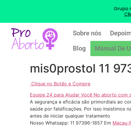
Grupo 
Cl
Sobre nós
Depoim
Blog
Manual De U
mis0prostol 11 9
Clique no Botão e Compre
Equipe 24 para Ajudar Você No aborto com 
A segurança e eficácia são primordiais ao c
saúde por falsificações. Por isso insistimos
antes de iniciar qualquer tratamento
Nosso Whatsapp: 11 97396-1857 Em
Macau-R