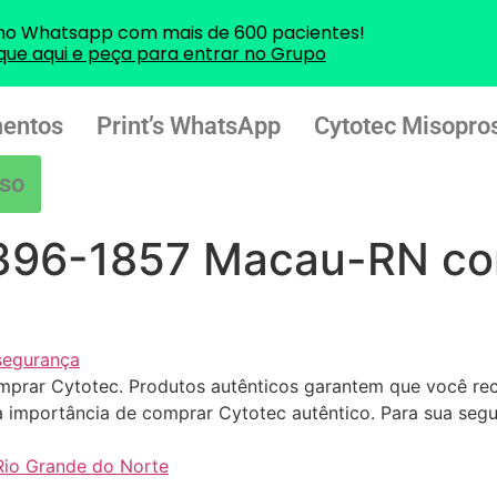
no Whatsapp com mais de 600 pacientes!
ique aqui e peça para entrar no Grupo
entos
Print’s WhatsApp
Cytotec Misopros
so
7396-1857 Macau-RN co
segurança
omprar Cytotec. Produtos autênticos garantem que você re
 na importância de comprar Cytotec autêntico. Para sua se
io Grande do Norte