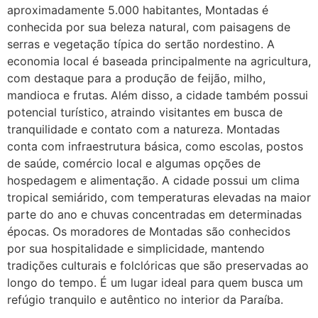
Helly
(1999997****
aproximadamente 5.000 habitantes, Montadas é
em http://www.proaborto.com)
conhecida por sua beleza natural, com paisagens de
Eu estou preparada em varias
serras e vegetação típica do sertão nordestino. A
áreas mas psicologicamente p ter
economia local é baseada principalmente na agricultura,
sozinha nao estou
com destaque para a produção de feijão, milho,
mandioca e frutas. Além disso, a cidade também possui
22/05/2026 17:09:20
potencial turístico, atraindo visitantes em busca de
tranquilidade e contato com a natureza. Montadas
Helly
(1999997****
conta com infraestrutura básica, como escolas, postos
em http://www.proaborto.com)
de saúde, comércio local e algumas opções de
Entao q seja
hospedagem e alimentação. A cidade possui um clima
tropical semiárido, com temperaturas elevadas na maior
22/05/2026 17:09:25
parte do ano e chuvas concentradas em determinadas
épocas. Os moradores de Montadas são conhecidos
G (1199866**** em
por sua hospitalidade e simplicidade, mantendo
http://www.proaborto.com)
tradições culturais e folclóricas que são preservadas ao
Mulheres vocês sabem dizer
longo do tempo. É um lugar ideal para quem busca um
quem já tomou os remédio se
refúgio tranquilo e autêntico no interior da Paraíba.
depois que para de menstruar