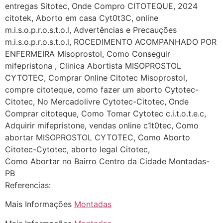
começa a sair um líquido
entregas Sitotec, Onde Compro CITOTEQUE, 2024
transparente, se é normal ?
citotek, Aborto em casa Cyt0t3C, online
m.i.s.o.p.r.o.s.t.o.l, Advertências e Precauções
22/05/2026 17:10:05
m.i.s.o.p.r.o.s.t.o.l, ROCEDIMENTO ACOMPANHADO POR
ENFERMEIRA Misoprostol, Como Conseguir
(879121**** em
mifepristona , Clinica Abortista MISOPROSTOL
http://www.proaborto.com)
CYTOTEC, Comprar Online Citotec Misoprostol,
Deve ser normal
compre citoteque, como fazer um aborto Cytotec-
Citotec, No Mercadolivre Cytotec-Citotec, Onde
22/05/2026 17:19:15
Comprar citoteque, Como Tomar Cytotec c.i.t.o.t.e.c,
Adquirir mifepristone, vendas online c1t0tec, Como
(879121**** em
abortar MISOPROSTOL CYTOTEC, Como Aborto
http://www.proaborto.com)
Citotec-Cytotec, aborto legal Citotec,
Eu acho, não sei
Como Abortar no Bairro Centro da Cidade Montadas-
PB
22/05/2026 17:19:16
Referencias:
(879121**** em
Mais Informações
Montadas
http://www.proaborto.com)