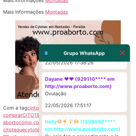
Mais Informações
Montadas
Deve ser um corrimento normal
mesmo
Mais Informações
Montadas
22/05/2026 17:19:47
G (1199866**** em
http://www.proaborto.com)
Muito obrigadaaaaa
Grupo WhatsApp
22/05/2026 17:38:26
Dayane ♥️♥️ (929110**** em
http://www.proaborto.com)
Ovulação
22/05/2026 17:51:17
Com a tag
cintotek PB
Citotec PB
citoteque
comprar
CITOTEQUE PB
como abortar
como
Helly
(1999997****
aborto
como comprar citotec
como comprar
em http://www.proaborto.com)
citoteque
cytotec
CytotecCitotec
CytotecCitotec