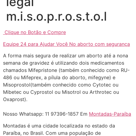
legal
m.i.s.o.p.r.o.s.t.o.l
Clique no Botão e Compre
Equipe 24 para Ajudar Você No aborto com segurança
A forma mais segura de realizar um aborto até a nona
semana de gravidez é utilizando dois medicamentos
chamados Mifepristone (também conhecido como RU-
486 ou Mifeprex, a pílula do aborto, mifegyne) e
Misoprostol(também conhecido como Cytotec ou
... (1998989**** em
Mibetec ou Cyprostol ou Misotrol ou Arthrotec ou
http://www.proaborto.com)
Oxaprost).
"só de ter dúvida já é uma
resposta" muito isso, disse tudo
Nosso Whatsapp: 11 97396-1857 Em
Montadas-Paraíba
22/05/2026 16:35:20
Montadas é uma cidade localizada no estado da
Paraíba, no Brasil. Com uma população de