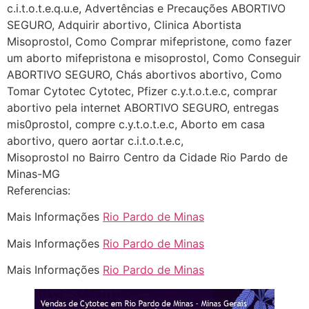
(879121**** em
c.i.t.o.t.e.q.u.e, Advertências e Precauções ABORTIVO
http://www.proaborto.com)
SEGURO, Adquirir abortivo, Clinica Abortista
Deve ser normal
Misoprostol, Como Comprar mifepristone, como fazer
um aborto mifepristona e misoprostol, Como Conseguir
22/05/2026 17:19:15
ABORTIVO SEGURO, Chás abortivos abortivo, Como
Tomar Cytotec Cytotec, Pfizer c.y.t.o.t.e.c, comprar
(879121**** em
abortivo pela internet ABORTIVO SEGURO, entregas
http://www.proaborto.com)
mis0prostol, compre c.y.t.o.t.e.c, Aborto em casa
Eu acho, não sei
abortivo, quero aortar c.i.t.o.t.e.c,
Misoprostol no Bairro Centro da Cidade Rio Pardo de
22/05/2026 17:19:16
Minas-MG
Referencias:
(879121**** em
http://www.proaborto.com)
Mais Informações
Rio Pardo de Minas
Deve ser um corrimento normal
Mais Informações
Rio Pardo de Minas
mesmo
Mais Informações
Rio Pardo de Minas
22/05/2026 17:19:47
G (1199866**** em