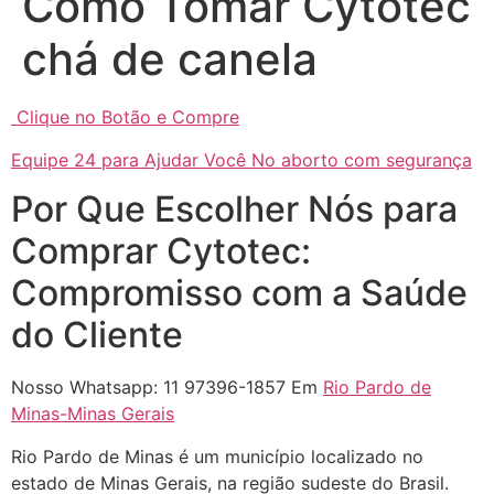
Como Tomar Cytotec
chá de canela
Clique no Botão e Compre
Equipe 24 para Ajudar Você No aborto com segurança
... (1998989**** em
Por Que Escolher Nós para
http://www.proaborto.com)
"só de ter dúvida já é uma
Comprar Cytotec:
resposta" muito isso, disse tudo
Compromisso com a Saúde
22/05/2026 16:35:20
do Cliente
Helly
(1999997****
Nosso Whatsapp: 11 97396-1857 Em
Rio Pardo de
em http://www.proaborto.com)
Minas-Minas Gerais
Eu estou preparada em varias
áreas mas psicologicamente p ter
Rio Pardo de Minas é um município localizado no
sozinha nao estou
estado de Minas Gerais, na região sudeste do Brasil.