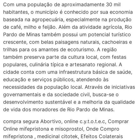
Com uma população de aproximadamente 30 mil
22/05/2026 17:09:20
habitantes, o município é conhecido por sua economia
baseada na agropecuária, especialmente na produção
Helly
(1999997****
de café, milho e feijão. Além da atividade agrícola, Rio
em http://www.proaborto.com)
Pardo de Minas também possui um potencial turístico
Entao q seja
crescente, com belas paisagens naturais, cachoeiras e
trilhas para os amantes de ecoturismo. A região
22/05/2026 17:09:25
também preserva parte da cultura local, com festas
populares, culinária típica e artesanato regional. A
G (1199866**** em
cidade conta com uma infraestrutura básica de saúde,
http://www.proaborto.com)
educação e serviços públicos, atendendo às
Mulheres vocês sabem dizer
necessidades da população local. Através de iniciativas
quem já tomou os remédio se
governamentais e da sociedade civil, busca-se o
depois que para de menstruar
desenvolvimento sustentável e a melhoria da qualidade
começa a sair um líquido
de vida dos moradores de Rio Pardo de Minas.
transparente, se é normal ?
compra segura Abortivo, online c.y.t.o.t.e.c, Comprar
22/05/2026 17:10:05
Online mifepristona e misoprostol, Onde Compro
mifepristona , medicinal citotek, Efeitos Colaterais