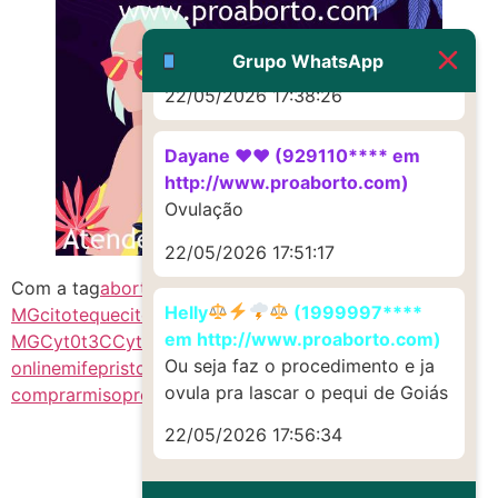
http://www.proaborto.com)
Muito obrigadaaaaa
Grupo WhatsApp
22/05/2026 17:38:26
Dayane ♥️♥️ (929110**** em
http://www.proaborto.com)
Ovulação
22/05/2026 17:51:17
Com a tag
abort1vo MG
Abortivo
Citotec Misoprostol
Helly
(1999997****
MG
citoteque
citoteque comprar
citoteque
em http://www.proaborto.com)
MG
Cyt0t3C
Cyt0t3C MG
cytotec
cytotec comprar
Ou seja faz o procedimento e ja
online
mifepristone
mis0prostol MG
misoprostol onde
ovula pra lascar o pequi de Goiás
comprar
misoprostol preço
preço cytotec
22/05/2026 17:56:34