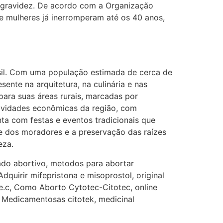
G (1199866**** em
 gravidez. De acordo com a Organização
http://www.proaborto.com)
e mulheres já inerromperam até os 40 anos,
Mulheres vocês sabem dizer
quem já tomou os remédio se
depois que para de menstruar
começa a sair um líquido
asil. Com uma população estimada de cerca de
transparente, se é normal ?
sente na arquitetura, na culinária e nas
22/05/2026 17:10:05
para suas áreas rurais, marcadas por
tividades econômicas da região, com
(879121**** em
ta com festas e eventos tradicionais que
http://www.proaborto.com)
de dos moradores e a preservação das raízes
Deve ser normal
eza.
22/05/2026 17:19:15
 abortivo, metodos para abortar
uirir mifepristona e misoprostol, original
e.c, Como Aborto Cytotec-Citotec, online
(879121**** em
s Medicamentosas citotek, medicinal
http://www.proaborto.com)
Eu acho, não sei