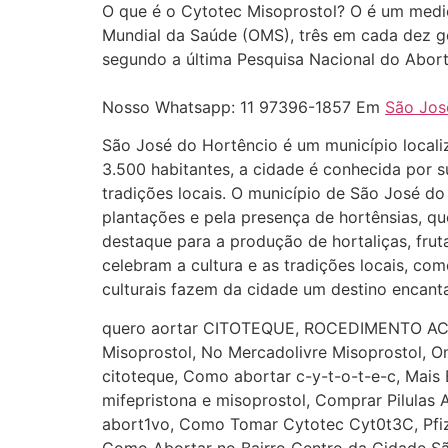
O que é o Cytotec Misoprostol? O é um med
Mundial da Saúde (OMS), três em cada dez ge
segundo a última Pesquisa Nacional do Abor
Nosso Whatsapp: 11 97396-1857 Em
São Jos
São José do Hortêncio é um município locali
3.500 habitantes, a cidade é conhecida por su
tradições locais. O município de São José do
plantações e pela presença de hortênsias, qu
destaque para a produção de hortaliças, frut
celebram a cultura e as tradições locais, co
culturais fazem da cidade um destino encant
quero aortar CITOTEQUE, ROCEDIMENTO ACO
Misoprostol, No Mercadolivre Misoprostol, O
citoteque, Como abortar c-y-t-o-t-e-c, Mai
mifepristona e misoprostol, Comprar Pilulas 
abort1vo, Como Tomar Cytotec Cyt0t3C, Pfiz
Como Abortar no Bairro Centro da Cidade S