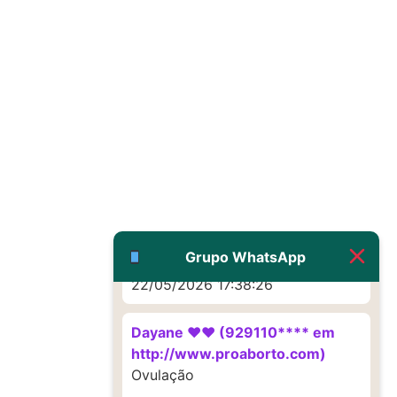
22/05/2026 17:19:16
(879121**** em
http://www.proaborto.com)
Deve ser um corrimento normal
mesmo
22/05/2026 17:19:47
G (1199866**** em
http://www.proaborto.com)
Muito obrigadaaaaa
Grupo WhatsApp
22/05/2026 17:38:26
Dayane ♥️♥️ (929110**** em
http://www.proaborto.com)
Ovulação