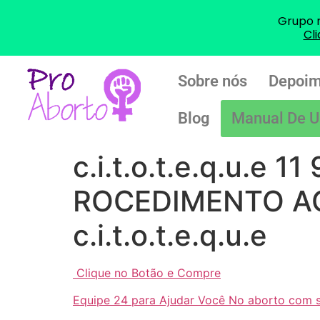
Grupo 
Cl
Sobre nós
Depoim
Blog
Manual De U
c.i.t.o.t.e.q.u.e
ROCEDIMENTO A
c.i.t.o.t.e.q.u.e
Clique no Botão e Compre
Equipe 24 para Ajudar Você No aborto com 