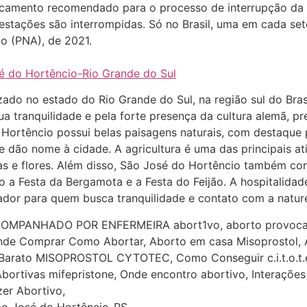
icamento recomendado para o processo de interrupção da
stações são interrompidas. Só no Brasil, uma em cada set
to (PNA), de 2021.
é do Hortêncio-Rio Grande do Sul
zado no estado do Rio Grande do Sul, na região sul do Br
a tranquilidade e pela forte presença da cultura alemã, pre
 Hortêncio possui belas paisagens naturais, com destaque 
e dão nome à cidade. A agricultura é uma das principais a
as e flores. Além disso, São José do Hortêncio também con
mo a Festa da Bergamota e a Festa do Feijão. A hospitalida
ador para quem busca tranquilidade e contato com a natur
MPANHADO POR ENFERMEIRA abort1vo, aborto provocado
nde Comprar Como Abortar, Aborto em casa Misoprostol, Adq
s Barato MISOPROSTOL CYTOTEC, Como Conseguir c.i.t.o.t.
Abortivas mifepristone, Onde encontro abortivo, Interaçõe
er Abortivo,
ão José do Hortêncio-RS