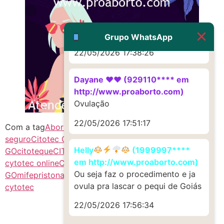
G (1199866**** em
http://www.proaborto.com)
Muito obrigadaaaaa
Grupo WhatsApp
22/05/2026 17:38:26
Dayane ♥️♥️ (929110**** em
http://www.proaborto.com)
Ovulação
22/05/2026 17:51:17
Com a tag
Abortivo
aborto no brasil
aborto
seguro
Citotec GO
CitotecCytotec
Helly
(1999997****
GO
citoteque
CITOTEQUE GO
como abortar
comprar
em http://www.proaborto.com)
cytotec online
Cyt0t3C
cytotec GO
CytotecCitotec
Ou seja faz o procedimento e ja
GO
mifepristona e misoprostol
misoprostol
preço do
ovula pra lascar o pequi de Goiás
cytotec
22/05/2026 17:56:34