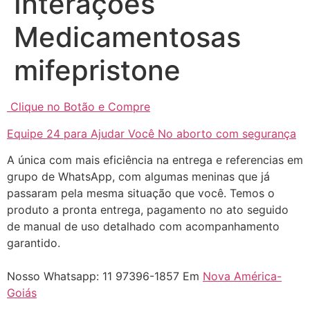
Interações
Medicamentosas
mifepristone
Clique no Botão e Compre
... (1998989**** em
Equipe 24 para Ajudar Você No aborto com segurança
http://www.proaborto.com)
A única com mais eficiência na entrega e referencias em
"só de ter dúvida já é uma
grupo de WhatsApp, com algumas meninas que já
resposta" muito isso, disse tudo
passaram pela mesma situação que você. Temos o
22/05/2026 16:35:20
produto a pronta entrega, pagamento no ato seguido
de manual de uso detalhado com acompanhamento
garantido.
Helly
(1999997****
em http://www.proaborto.com)
Nosso Whatsapp: 11 97396-1857 Em
Nova América-
Eu estou preparada em varias
Goiás
áreas mas psicologicamente p ter