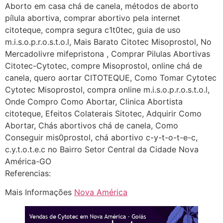
Aborto em casa chá de canela, métodos de aborto
(879121**** em
pílula abortiva, comprar abortivo pela internet
http://www.proaborto.com)
citoteque, compra segura c1t0tec, guia de uso
Deve ser normal
m.i.s.o.p.r.o.s.t.o.l, Mais Barato Citotec Misoprostol, No
Mercadolivre mifepristona , Comprar Pilulas Abortivas
22/05/2026 17:19:15
Citotec-Cytotec, compre Misoprostol, online chá de
canela, quero aortar CITOTEQUE, Como Tomar Cytotec
(879121**** em
Cytotec Misoprostol, compra online m.i.s.o.p.r.o.s.t.o.l,
http://www.proaborto.com)
Onde Compro Como Abortar, Clinica Abortista
Eu acho, não sei
citoteque, Efeitos Colaterais Sitotec, Adquirir Como
22/05/2026 17:19:16
Abortar, Chás abortivos chá de canela, Como
Conseguir mis0prostol, chá abortivo c-y-t-o-t-e-c,
c.y.t.o.t.e.c no Bairro Setor Central da Cidade Nova
(879121**** em
América-GO
http://www.proaborto.com)
Referencias:
Deve ser um corrimento normal
mesmo
Mais Informações
Nova América
22/05/2026 17:19:47