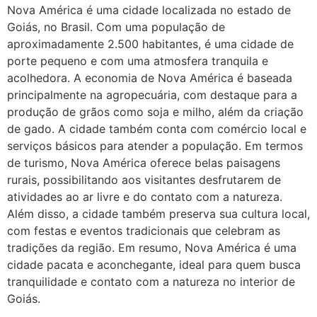
sozinha nao estou
Nova América é uma cidade localizada no estado de
Goiás, no Brasil. Com uma população de
22/05/2026 17:09:20
aproximadamente 2.500 habitantes, é uma cidade de
porte pequeno e com uma atmosfera tranquila e
Helly
(1999997****
acolhedora. A economia de Nova América é baseada
em http://www.proaborto.com)
principalmente na agropecuária, com destaque para a
Entao q seja
produção de grãos como soja e milho, além da criação
22/05/2026 17:09:25
de gado. A cidade também conta com comércio local e
serviços básicos para atender a população. Em termos
de turismo, Nova América oferece belas paisagens
G (1199866**** em
rurais, possibilitando aos visitantes desfrutarem de
http://www.proaborto.com)
atividades ao ar livre e do contato com a natureza.
Mulheres vocês sabem dizer
Além disso, a cidade também preserva sua cultura local,
quem já tomou os remédio se
com festas e eventos tradicionais que celebram as
depois que para de menstruar
tradições da região. Em resumo, Nova América é uma
começa a sair um líquido
cidade pacata e aconchegante, ideal para quem busca
transparente, se é normal ?
tranquilidade e contato com a natureza no interior de
22/05/2026 17:10:05
Goiás.