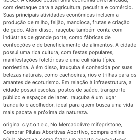
22/05/2026 17:09:25
com destaque para a agricultura, pecuária e comércio.
Suas principais atividades econômicas incluem a
G (1199866**** em
produção de milho, feijão, mandioca, frutas e criação
http://www.proaborto.com)
de gado. Além disso, Irauçuba também conta com
Mulheres vocês sabem dizer
indústrias de grande porte, como fábricas de
quem já tomou os remédio se
confecções e de beneficiamento de alimentos. A cidade
depois que para de menstruar
possui uma rica cultura, com festas populares,
começa a sair um líquido
manifestações folclóricas e uma culinária típica
transparente, se é normal ?
nordestina. Além disso, Irauçuba é conhecida por suas
belezas naturais, como cachoeiras, rios e trilhas para os
22/05/2026 17:10:05
amantes de ecoturismo. Em relação à infraestrutura, a
cidade possui escolas, postos de saúde, transporte
(879121**** em
público e espaços de lazer. Irauçuba é um lugar
http://www.proaborto.com)
tranquilo e acolhedor, ideal para quem busca uma vida
Deve ser normal
mais pacata e próxima da natureza.
22/05/2026 17:19:15
original c.y.t.o.t.e.c, No Mercadolivre mifepristone,
Comprar Pilulas Abortivas Abortivo, compra online
(879121**** em
pílula abortiva, como fazer um aborto c-y-t-o-t-e-c,