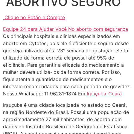
ABORTIVO SEGURO
... (1998989**** em
http://www.proaborto.com)
Clique no Botão e Compre
"só de ter dúvida já é uma
resposta" muito isso, disse tudo
Equipe 24 para Ajudar Você No aborto com segurança
Os principais hospitais e clinicas especializados em
22/05/2026 16:35:20
aborto em Cytotec, pois ele é eficiente e seguro desde
que seja utilizado até a 23° semana de gestação. Se for
Helly
(1999997****
utilizado de forma correta ele possui até 95% de
em http://www.proaborto.com)
eficiência. Para garantir a eficácia do medicamento a
Eu estou preparada em varias
mulher devera utiliza-los de forma correta. Por isso,
áreas mas psicologicamente p ter
fique atenta a quantidade de medicamentos e o
sozinha nao estou
intervalo recomendados para cada período de gravidez.
Nosso Whatsapp: 11 96281-1874 Em
Irauçuba-Ceará
22/05/2026 17:09:20
Irauçuba é uma cidade localizada no estado do Ceará,
Helly
(1999997****
na região Nordeste do Brasil. Possui uma população de
em http://www.proaborto.com)
aproximadamente 27 mil habitantes, de acordo com
Entao q seja
dados do Instituto Brasileiro de Geografia e Estatística
(IBGE). A cidade possui uma economia diversificada,