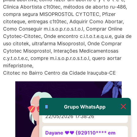
http://www.proaborto.com)
Clinica Abortista c1t0tec, métodos de aborto ru-486,
Eu acho, não sei
compra segura MISOPROSTOL CYTOTEC, Pfizer
citoteque, entregas c1t0tec, Adquirir Como Abortar,
22/05/2026 17:19:16
Como Conseguir m.i.s.o.p.r.o.s.t.o.l, Comprar Online
Cytotec-Citotec, Onde encontro c.i.t.o.t.e.q.u.e, guia de
(879121**** em
uso citotek, ultrafarma Misoprostol, Onde Comprar
http://www.proaborto.com)
Cytotec Misoprostol, Interações Medicamentosas
Deve ser um corrimento normal
c.y.t.o.t.e.c, compre m.i.s.o.p.r.o.s.t.o.l, quero aortar
mesmo
mifepristone,
Citotec no Bairro Centro da Cidade Irauçuba-CE
22/05/2026 17:19:47
G (1199866**** em
http://www.proaborto.com)
Muito obrigadaaaaa
Grupo WhatsApp
22/05/2026 17:38:26
Dayane ♥️♥️ (929110**** em