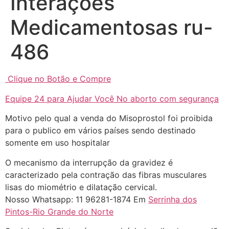
Interações
Helly
(1999997****
Medicamentosas ru-
em http://www.proaborto.com)
Eu estou preparada em varias
486
áreas mas psicologicamente p ter
sozinha nao estou
Clique no Botão e Compre
22/05/2026 17:09:20
Equipe 24 para Ajudar Você No aborto com segurança
Helly
(1999997****
Motivo pelo qual a venda do Misoprostol foi proibida
em http://www.proaborto.com)
para o publico em vários países sendo destinado
Entao q seja
somente em uso hospitalar
22/05/2026 17:09:25
O mecanismo da interrupção da gravidez é
caracterizado pela contração das fibras musculares
G (1199866**** em
lisas do miométrio e dilatação cervical.
http://www.proaborto.com)
Nosso Whatsapp: 11 96281-1874 Em
Serrinha dos
Mulheres vocês sabem dizer
Pintos-Rio Grande do Norte
quem já tomou os remédio se
depois que para de menstruar