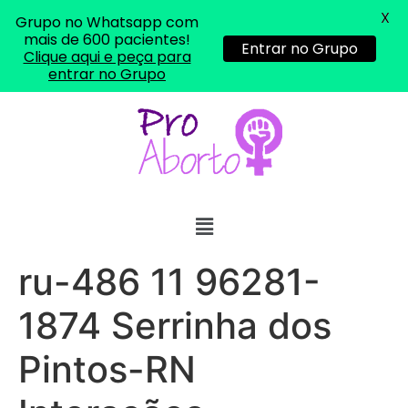
X
Grupo no Whatsapp com
mais de 600 pacientes!
Entrar no Grupo
Clique aqui e peça para
entrar no Grupo
ru-486 11 96281-
... (1998989**** em
http://www.proaborto.com)
1874 Serrinha dos
"só de ter dúvida já é uma
resposta" muito isso, disse tudo
Pintos-RN
22/05/2026 16:35:20