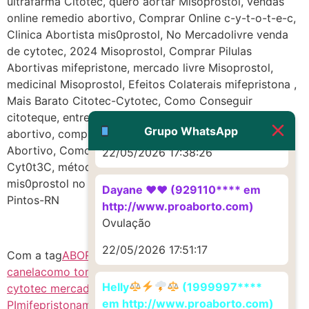
ultrafarma Citotec, quero aortar Misoprostol, vendas
Deve ser um corrimento normal
online remedio abortivo, Comprar Online c-y-t-o-t-e-c,
mesmo
Clinica Abortista mis0prostol, No Mercadolivre venda
de cytotec, 2024 Misoprostol, Comprar Pilulas
22/05/2026 17:19:47
Abortivas mifepristone, mercado livre Misoprostol,
medicinal Misoprostol, Efeitos Colaterais mifepristona ,
G (1199866**** em
Mais Barato Citotec-Cytotec, Como Conseguir
http://www.proaborto.com)
citoteque, entregas Misoprostol, Chás abortivos
Muito obrigadaaaaa
Grupo WhatsApp
abortivo, compra online pílula abortiva, Onde Compro
Abortivo, Como abortar abort1vo, Como Comprar
22/05/2026 17:38:26
Cyt0t3C, métodos de aborto mifepristone,
mis0prostol no Bairro Centro da Cidade Serrinha dos
Dayane ♥️♥️ (929110**** em
Pintos-RN
http://www.proaborto.com)
Ovulação
22/05/2026 17:51:17
Com a tag
ABORTIVO SEGURO
c1t0tec PI
chá de
canela
como tomar cytotec
como usar cytotec
comprar
Helly
(1999997****
cytotec mercado livre
cytotec
em http://www.proaborto.com)
PI
mifepristona
mis0prostol
mis0prostol