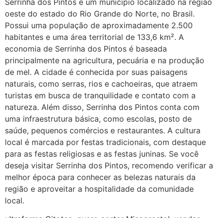
Serrinha dos Pintos é um município localizado na região
começa a sair um líquido
oeste do estado do Rio Grande do Norte, no Brasil.
transparente, se é normal ?
Possui uma população de aproximadamente 2.500
habitantes e uma área territorial de 133,6 km². A
22/05/2026 17:10:05
economia de Serrinha dos Pintos é baseada
principalmente na agricultura, pecuária e na produção
(879121**** em
de mel. A cidade é conhecida por suas paisagens
http://www.proaborto.com)
naturais, como serras, rios e cachoeiras, que atraem
Deve ser normal
turistas em busca de tranquilidade e contato com a
natureza. Além disso, Serrinha dos Pintos conta com
22/05/2026 17:19:15
uma infraestrutura básica, como escolas, posto de
saúde, pequenos comércios e restaurantes. A cultura
(879121**** em
local é marcada por festas tradicionais, com destaque
http://www.proaborto.com)
para as festas religiosas e as festas juninas. Se você
Eu acho, não sei
deseja visitar Serrinha dos Pintos, recomendo verificar a
melhor época para conhecer as belezas naturais da
22/05/2026 17:19:16
região e aproveitar a hospitalidade da comunidade
local.
(879121**** em
http://www.proaborto.com)